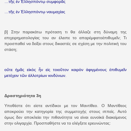
…τῆς ἐν Ἑλλησπόντῳ συμφορᾶς
…τῆς ἐν Ἑλλησπόντῳ ναυμαχίας
β] Στην παρακάτω πρόταση τι θα άλλαζε στη δύναμη της
επιχειρηματολογίας του αν έλειπε το απαρέμφατο
ἐπιθυμεῖν
; Τι
προσπαθεί να δείξει στους δικαστές σε σχέση με την πολιτική του
στάση;
οὔτε ἡμᾶς εἰκὸς ἦν εἰς τοιοῦτον καιρὸν ἀφιγμένους ἐπιθυμεῖν
μετέχειν τῶν ἀλλοτρίων κινδύνων.
Δραστηριότητα 3η
Υποθέστε ότι είστε αντίδικοι με τον Μαντίθεο. Ο Μαντίθεος
αποκρούει την κατηγορία της συμμετοχής στους ιππείς. Αυτό
όμως δεν αποκλείει την πιθανότητα να είναι ευνοϊκά διακείμενος
στην ολιγαρχία. Προσπαθήστε να το ελέγξετε ερευνώντας: