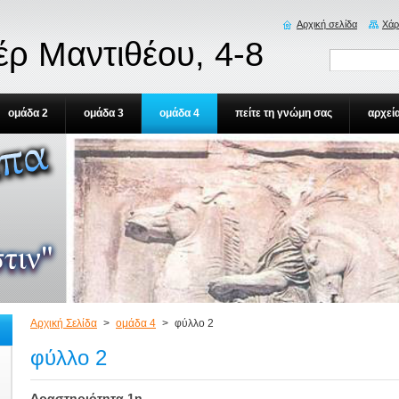
Αρχική σελίδα
Χάρ
έρ Μαντιθέου, 4-8
ομάδα 2
ομάδα 3
ομάδα 4
πείτε τη γνώμη σας
αρχεί
Αρχική Σελίδα
>
ομάδα 4
>
φύλλο 2
φύλλο 2
Δραστηριότητα 1η