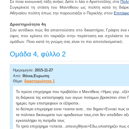
Σε ποια κοινωνική τάξη ανήκε; Δείτε τι λέει ο Αριστοτέλης στα
Πολι
Συγκρίνετε τη στάση του Μαντίθεου ως πολίτη κατά τη διάρκ
Αθηναίου πολίτη όπως την παρουσιάζει ο Περικλής στον
Επιτάφι
Δραστηριότητα 4η
Σαν αντίδικοι πώς θα απαντούσατε στο δικαστήριο; Γράψτε ένα 
ύφος που κρίνετε ότι ταιριάζει στην περίσταση και σχολιάστε τ
ομάδων. Ποιο κατά τη γνώμη σας είναι το πιο αποτελεσματικό;
Ομάδα 4, φύλλο 2
Ημερομηνία:
2015-11-27
Από:
Θένια,Ευρωπη
Θέμα:
δραστηριότητα 1
Το πρώτο επιχείρημα που προβάλλει ο Μαντίθεος <Ημας γαρ...εξέ
τη διάρκεια της καταστροφής των αιγων ποταμων,βρισκόταν στον 
ημερες πριν επιστρεψουν οι εξόριστοι.
το δεύτερο επιχείρημα ειναι <καιτοι ουτε...τον δημον>Εννοεί πως 
τα πολιτικα δικαιωματα των ομοιδεατων τους,ετσι δεν απεδιδαν αξ
εγκαταλήψει τη πατριδα τους
Το τριτο επιχείρημα <επειτα...απενεχθήναι>Εδω,υποστηριζει πως 