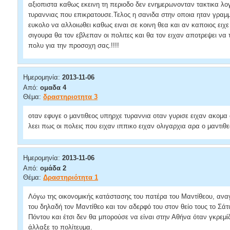
αξιοπιστα καθως εκεινη τη περιοδο δεν ενημερωνονταν τακτικα λογ
τυραννιας που επικρατουσε.Τελος η σανιδα στην οποια ηταν γραμμ
ευκολο να αλλοιωθει καθως ειναι σε κοινη θεα και αν καποιος ειχε
σιγουρα θα τον εβλεπαν οι πολιτες και θα τον ειχαν αποτρεψει να 
πολυ για την προσοχη σας.!!!!
Ημερομηνία:
2013-11-06
Από:
ομαδα 4
Θέμα:
δραστηριοτητα 3
οταν εφυγε ο μαντιθεος υπηρχε τυραννια οταν γυρισε ειχαν ακομα 
λεει πως οι πολεις που ειχαν ιππικο ειχαν ολιγαρχια αρα ο μαντιθ
Ημερομηνία:
2013-11-06
Από:
ομάδα 2
Θέμα:
Δραστηριότητα 1
Λόγω της οικονομικής κατάστασης του πατέρα του Μαντίθεου, αναγ
του δηλαδή τον Μαντίθεο και τον αδερφό του στον θείο τους το Σά
Πόντου και έτσι δεν θα μπορούσε να είναι στην Αθήνα όταν γκρεμίζ
άλλαξε το πολίτευμα.