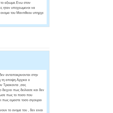
ο το αξιωμα.Ενω στον
ες ηταν υποχεωμενοι να
ο ονομα του Μαντιθεου υπηρχε
 δεν ανταποκρινονται στην
η τη αποψη.Αρχικα ο
ων Τριακοντα ,σας
 δειχνει πως δειλιασε και δεν
λωσε πως το ποσο που
και πως ειμαστε τοσο σιγουροι
ουν το ονομα του , δεν ειναι