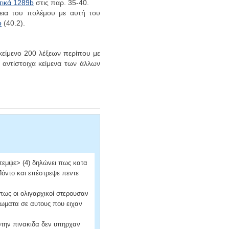
τικά 1289b
στις παρ. 35-40.
εια του πολέμου με αυτή του
ο
(40.2).
κείμενο 200 λέξεων περίπου με
α αντίστοιχα κείμενα των άλλων
πεμψε> (4) δηλώνει πως κατα
Πόντο και επέστρεψε πεντε
οπως οι ολιγαρχικοί στερουσαν
ιωματα σε αυτους που ειχαν
στην πινακιδα δεν υπηρχαν