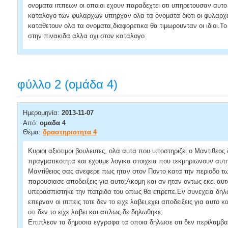
ονοματα ιππεων οι οποιοι εχουν παραδεχτει οτι υπηρετουσαν αυτ
καταλογο των φυλαρχων υπηρχαν ολα τα ονοματα διοτι οι φυλαρχ
καταθετουν ολα τα ονοματα,διαφορετικα θα τιμωρουνταν οι ιδιοι.Τ
στην πινακιδα αλλα οχι στον καταλογο
φύλλο 2 (ομάδα 4)
Ημερομηνία:
2013-11-07
Από:
ομαδα 4
Θέμα:
δραστηριοτητα 4
Κυριοι αξιοτιμοι βουλευτες, ολα αυτα που υποστηριζει ο Μαντιθεος
πραγματικοτητα και εχουμε λογικα στοιχεια που τεκμηριωνουν αυτ
Μαντίθειος σας ανεφερε πως ηταν στον Ποντο κατα την περιοδο τ
παρουσιασε αποδειξεις για αυτο;Ακομη και αν ηταν οντως εκει αυτο
υπερασπιστηκε την πατριδα του οπως θα επρεπε.Εν συνεχεια δη
επερναν οι ιππεις τοτε δεν το ειχε λαβει,εχει αποδειξεις για αυτο 
οτι δεν το ειχε λαβει και απλως δε δηλωθηκε;
Επιπλεον τα δημοσια εγγραφα τα οποια δηλωσε οτι δεν περιλαμβαν