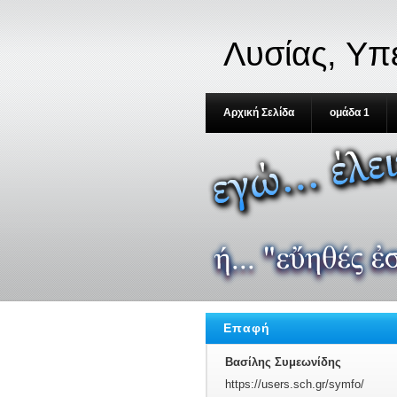
Λυσίας, Υπ
Αρχική Σελίδα
ομάδα 1
Επαφή
Βασίλης Συμεωνίδης
https://users.sch.gr/symfo/