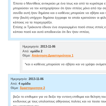
Έπειτα ο Μαντίθεος αντικρούει με ένα ίσως και από τα κυριότερα 
μπορούσαν να τον κατηγορήσουν ότι ήταν ιππέας μόνο από την σα
σανίδα αυτή ήταν δημόσια και ο καθένας μπορούσε να σβήσει και
στην βουλή υπήρχαν δημόσια έγγραφα τα οποία κρατούσαν οι φύλ
κάποιος να τα παραχαράξει.
Επίσης οι Τριάκοντα έδιναν ένα συγκεκριμένο ποσό στους ιππείς 
κάποιο ποσό και αυτό αποδεικνύει ότι δεν ήταν ιππέας.
Ημερομηνία:
2013-11-06
Από:
ομάδα 2
Θέμα:
Απάντηση:Δραστηριότητα 1
*και ο καθένας μπορούσε να σβήσει και να γράψει ονόμα
Ημερομηνία:
2013-11-06
Από:
4 ομάδα
Θέμα:
δραστηριοτητα 2
βαζει το επιθυμειν για να δειξει την εντονη επιθυμια και θεληση του
κινδυνους με τους υπολοιπους αθηναιους πολιτες και να πεισει τους