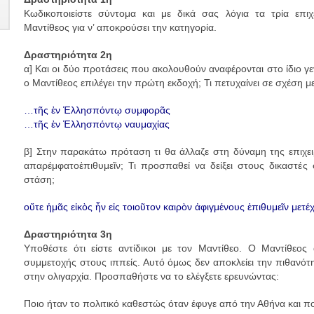
Κωδικοποιείστε σύντομα και με δικά σας λόγια τα τρία επιχ
Μαντίθεος για ν’ αποκρούσει την κατηγορία.
Δραστηριότητα 2η
α] Και οι δύο προτάσεις που ακολουθούν αναφέρονται στο ίδιο γε
ο Μαντίθεος επιλέγει την πρώτη εκδοχή; Τι πετυχαίνει σε σχέση μ
…τῆς ἐν Ἑλλησπόντῳ συμφορᾶς
…τῆς ἐν Ἑλλησπόντῳ ναυμαχίας
β] Στην παρακάτω πρόταση τι θα άλλαζε στη δύναμη της επιχει
απαρέμφατο
ἐπιθυμεῖν
; Τι προσπαθεί να δείξει στους δικαστές
στάση;
οὔτε ἡμᾶς εἰκὸς ἦν εἰς τοιοῦτον καιρὸν ἀφιγμένους ἐπιθυμεῖν μετέ
Δραστηριότητα 3η
Υποθέστε ότι είστε αντίδικοι με τον Μαντίθεο. Ο Μαντίθεος
συμμετοχής στους ιππείς. Αυτό όμως δεν αποκλείει την πιθανότητ
στην ολιγαρχία. Προσπαθήστε να το ελέγξετε ερευνώντας:
Ποιο ήταν το πολιτικό καθεστώς όταν έφυγε από την Αθήνα και π